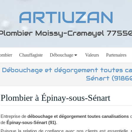
ARTIUZAN
Plombier Moissy-Cramayel 7755
ombier
Chauffagiste
Débouchage
Valeurs
Partenaires
Débouchage et dégorgement toutes can
Sénart (9186
Plombier à Épinay-sous-Sénart
Entreprise de
débouchage et dégorgement toutes canalisations
d
de
Épinay-sous-Sénart (91)
.
Puisque la relation de confiance avec nos clients est essentielle, 