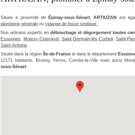
Située à proximité de
Épinay-sous-Sénart
,
ARTIUZAN
est éga
plomberie générale
ou
vidange de fosse septique
.
Nos artisans experts en
débouchage et dégorgement toutes cana
Essonnes
,
Moissy-Cramayel
,
Saint-Germain-lès-Corbeil
,
Saint-Pie
Saint-Antoine
.
Située dans la région
Île-de-France
et dans le département
Essonn
12171 habitants. Brunoy, Yerres, Combs-la-Ville mais aussi Mon
sous-Sénart
.