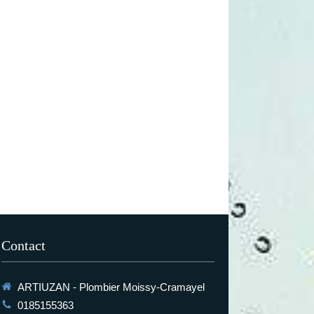
Contact
ARTIUZAN - Plombier Moissy-Cramayel
0185155363