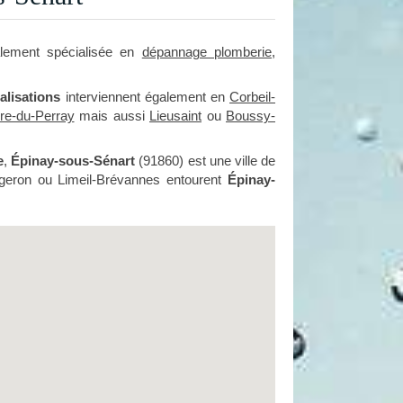
lement spécialisée en
dépannage plomberie
,
lisations
interviennent également en
Corbeil-
rre-du-Perray
mais aussi
Lieusaint
ou
Boussy-
e
,
Épinay-sous-Sénart
(91860) est une ville de
tgeron ou Limeil-Brévannes entourent
Épinay-