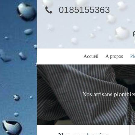
0185155363
Accueil
A propos
Pl
Nos artisans plombie