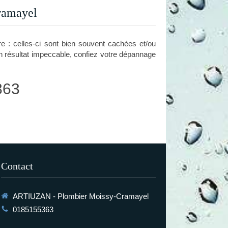
Cramayel
re : celles-ci sont bien souvent cachées et/ou
un résultat impeccable, confiez votre dépannage
363
Contact
ARTIUZAN - Plombier Moissy-Cramayel
0185155363