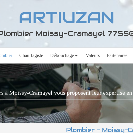
ARTIUZAN
Plombier Moissy-Cramayel 7755
ombier
Chauffagiste
Débouchage
Valeurs
Partenaires
rs à Moissy-Cramayel vous proposent leur expertise en
Plombier - Moissy-