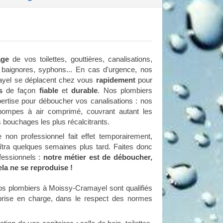
age
de vos toilettes, gouttières, canalisations,
 baignores, syphons... En cas d'urgence, nos
ayel se déplacent chez vous
rapidement
pour
es
de façon
fiable
et
durable
. Nos plombiers
pertise pour déboucher vos canalisations : nos
 pompes à air comprimé, couvrant autant les
bouchages les plus récalcitrants.
non professionnel fait effet temporairement,
tra quelques semaines plus tard. Faites donc
fessionnels :
notre métier est de déboucher,
ela ne se reproduise !
os plombiers à Moissy-Cramayel sont qualifiés
 prise en charge, dans le respect des normes