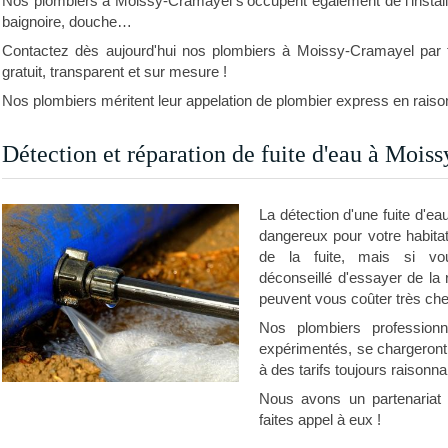
Nos plombiers à Moissy-Cramayel s’occupent également de l’installati
baignoire, douche…
Contactez dès aujourd'hui nos plombiers à Moissy-Cramayel par t
gratuit, transparent et sur mesure !
Nos plombiers méritent leur appelation de plombier express en raison
Détection et réparation de fuite d'eau à Moi
La détection d'une fuite d'ea
dangereux pour votre habita
de la fuite, mais si vou
déconseillé d'essayer de l
peuvent vous coûter très che
Nos plombiers professionn
expérimentés, se chargeront d
à des tarifs toujours raisonna
Nous avons un partenaria
faites appel à eux !