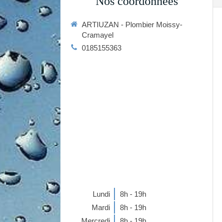
Nos coordonnées
ARTIUZAN - Plombier Moissy-
Cramayel
0185155363
Lundi
8h - 19h
Mardi
8h - 19h
Mercredi
8h - 19h