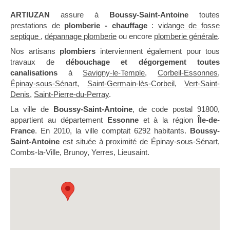
ARTIUZAN
assure à
Boussy-Saint-Antoine
toutes
prestations de
plomberie - chauffage
:
vidange de fosse
septique
,
dépannage plomberie
ou encore
plomberie générale
.
Nos artisans
plombiers
interviennent également pour tous
travaux de
débouchage et dégorgement toutes
canalisations
à
Savigny-le-Temple
,
Corbeil-Essonnes
,
Épinay-sous-Sénart
,
Saint-Germain-lès-Corbeil
,
Vert-Saint-
Denis
,
Saint-Pierre-du-Perray
.
La ville de
Boussy-Saint-Antoine
, de code postal 91800,
appartient au département
Essonne
et à la région
Île-de-
France
. En 2010, la ville comptait 6292 habitants.
Boussy-
Saint-Antoine
est située à proximité de Épinay-sous-Sénart,
Combs-la-Ville, Brunoy, Yerres, Lieusaint.