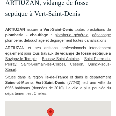
ARTIUZAN, vidange de fosse
septique à Vert-Saint-Denis
ARTIUZAN
assure à
Vert-Saint-Denis
toutes prestations de
plomberie - chauffage
:
plomberie générale
,
dépannage
plomberie
,
débouchage et dégorgement toutes canalisations
.
ARTIUZAN et ses artisans professionnels interviennent
également pour tous travaux de
vidange de fosse septique
à
Savigny-le-Temple
,
Boussy-Saint-Antoine
,
Saint-Pierre-du-
Perray
,
Saint-Germain-lès-Corbeil
,
Cesson
,
Quincy-sous-
Sénart
.
Située dans la région
Île-de-France
et dans le département
Seine-et-Marne
,
Vert-Saint-Denis
(77240) est une ville de
6966 habitants (données de 2010). La ville la plus peuplée du
département est Chelles.