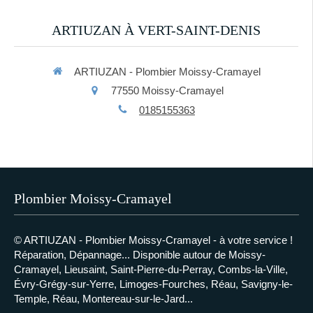
ARTIUZAN À VERT-SAINT-DENIS
ARTIUZAN - Plombier Moissy-Cramayel
77550
Moissy-Cramayel
0185155363
Plombier Moissy-Cramayel
© ARTIUZAN - Plombier Moissy-Cramayel - à votre service !
Réparation, Dépannage... Disponible autour de
Moissy-
Cramayel, Lieusaint, Saint-Pierre-du-Perray, Combs-la-Ville,
Évry-Grégy-sur-Yerre, Limoges-Fourches, Réau, Savigny-le-
Temple, Réau, Montereau-sur-le-Jard...